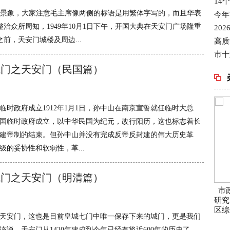
14
楼的景象，大家注意毛主席像两侧的标语是用繁体字写的，而且华表
今年
治众所周知，1949年10月1日下午，开国大典在天安门广场隆重
20
前，天安门城楼及周边...
高质
市十
城门之天安门（民国篇）
国临时政府成立1912年1月1日，孙中山在南京宣誓就任临时大总
国临时政府成立，以中华民国为纪元，改行阳历，这也标志着长
的封建帝制的结束。但孙中山并没有完成反帝反封建的伟大历史革
级的妥协性和软弱性，革...
城门之天安门（明清篇）
市
研究
区综
天安门，这也是目前皇城七门中唯一保存下来的城门，更是我们
该说，天安门从1420年建成到今年已经有将近600年的历史了，