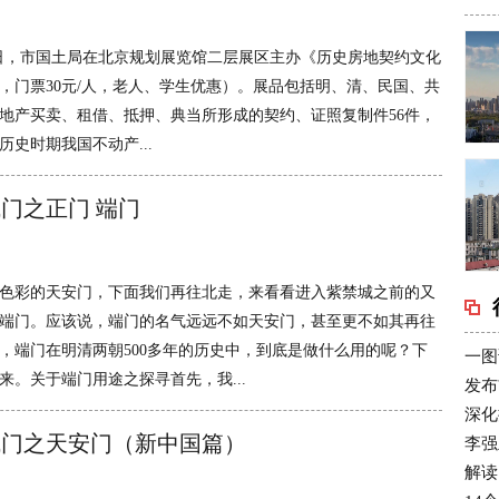
月30日，市国土局在北京规划展览馆二层展区主办《历史房地契约文化
，门票30元/人，老人、学生优惠）。展品包括明、清、民国、共
地产买卖、租借、抵押、典当所形成的契约、证照复制件56件，
历史时期我国不动产...
门之正门 端门
色彩的天安门，下面我们再往北走，来看看进入紫禁城之前的又
端门。应该说，端门的名气远远不如天安门，甚至更不如其再往
，端门在明清两朝500多年的历史中，到底是做什么用的呢？下
一图
来。关于端门用途之探寻首先，我...
发布
深化
城门之天安门（新中国篇）
李强
解读