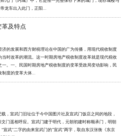
京师九门（内城）中，它是惟一完整保存下来的城门，现存城楼与
帝龙车出入此门，正阳...
变革及特点
经济的发展和西方财税理论在中国的广为传播，用现代税收制度
为当时改革的潮流。这一时期房地产税收制度改革就是现代税收
之一。一、民国时期房地产税收制度的变革受政局变动影响，民
制度的变革大体...
记载，宣武门旧址位于今中国图片社及宣武门饭店之间的地段，
崇文门遥相呼应。宣武门建于明代，元朝初建时称顺承门，明朝
“宣武”二字的由来宣武门的”宣武”两字，取自东汉张衡《东京