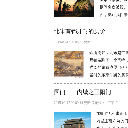
期间多次被毁、
面，就让我们来
北宋首都开封的房价
2015-03-17 08:06:31 更新
众所周知，北宋是中
易都达到了一个高峰
描绘的东京汴梁（今
当时的东京汴梁的房价和
国门——内城之正阳门
2015-03-17 08:00:14 更新 关键词：
正阳门
“国门”无小事正
内城正南方向的