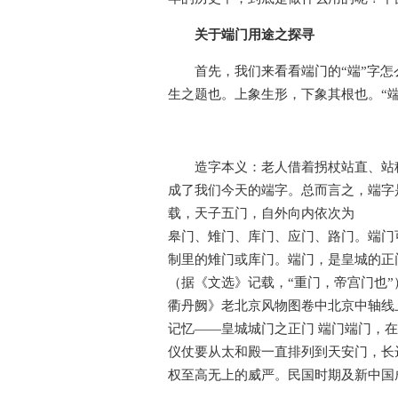
关于端门用途之探寻
首先，我们来看看端门的“端”字怎
生之题也。上象生形，下象其根也。“
造字本义：老人借着拐杖站直、站稳
成了我们今天的端字。总而言之，端字
载，天子五门，自外向内依次为
皋门、雉门、库门、应门、路门。端门
制里的雉门或库门。端门，是皇城的正门
（据《文选》记载，“重门，帝宫门也”）
衢丹阙》老北京风物图卷中北京中轴线
记忆——皇城城门之正门 端门端门，
仪仗要从太和殿一直排列到天安门，长
权至高无上的威严。民国时期及新中国