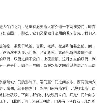
进入午门之前，这里有必要给大家介绍一下两座旁门，即阙
（如右图）。那么，它们又是做什么用的呢？首先，我们来
建筑物，常见于城池、宫殿、宅第、祀庙和陵墓之前。阙，
，逐渐演变为显示门第、区别尊卑、崇尚礼仪的装饰性建
的双阙，双阙之间不设门，上覆屋顶。这种独立的双阙，到
另一种是门、阙合一的阙，既在双阙之间连以单层乃至三层
京紫禁城午门的形制了。端门至午门之间的东、西两侧为六
房；东侧北部开阙左门，阙左门南有庙右门，通往太庙；西
通往社稷坛。下面，我们先来说说阙左门。它是午门外向东
山顶，门北庑 3 间，为诸王朝房。门外有下马碑石，凡九卿
。