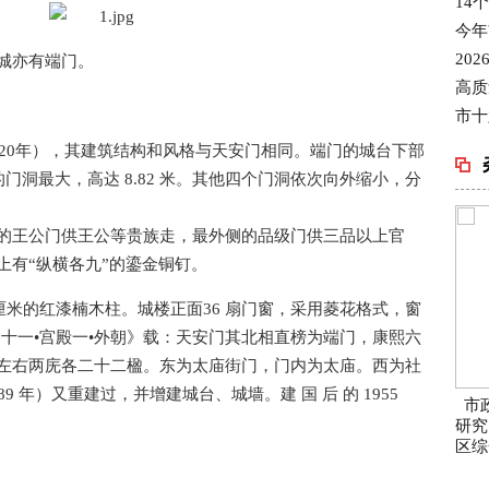
14
今年
20
城亦有端门。
高质
市十
1420年），其建筑结构和风格与天安门相同。端门的城台下部
的门洞最大，高达 8.82 米。其他四个门洞依次向外缩小，分
的王公门供王公等贵族走，最外侧的品级门供三品以上官
上有“纵横各九”的鎏金铜钉。
 厘米的红漆楠木柱。城楼正面36 扇门窗，采用菱花格式，窗
十一•宫殿一•外朝》载：天安门其北相直榜为端门，康熙六
左右两庑各二十二楹。东为太庙街门，门内为太庙。西为社
 年）又重建过，并增建城台、城墙。建 国 后 的 1955
市
研究
区综