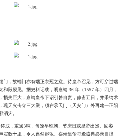
端门，故端门亦有端正衣冠之意。待皇帝召见，方可穿过端
殿觐见。据史料记载，明嘉靖 36 年（1557 年）四月，
，损失巨大，嘉靖皇帝下诏引咎自责，修斋五日，并采纳术
，现天火击穿三大殿，须在承天门（天安门）外再建一正阳
邪消灾。
大钟铸成，重逾3吨，每逢早晚朝、节庆日或皇帝出巡、回銮
声震数十里，令人肃然起敬。嘉靖皇帝每逢盛典必亲自撞