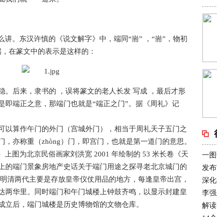
么讲。东汉许慎的《说文解字》中，端同“耑” ，“耑”，物初
端，在篆文中的表示是这样的：
。后来，隶书的 ，误将篆文的老人长发 写成 ，最后才形
是即端正之意，那端门也就是“端正之门”。据《周礼》记
可以算作午门的外门（宫城外门），相当于周礼天子五门之
，亦称重（zhòng）门，即宫门，也就是第一道门的意思。
上图为北京民俗画家刘洪宽 2001 年绘制的 53 米长卷《天
一图
上的端门景象房地产史话关于端门用途之探寻老北京城门的
发布
在明清两代主要是存放皇帝仪仗用品的地方，每逢皇帝出宫，
深化
达两华里。同时端门和午门城楼上钟鼓齐鸣，以显示封建皇
李强
成立后，端门城楼是历史博物馆的文物仓库。
解读