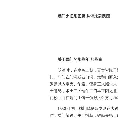
端门之旧影回顾 从清末到民国
关于端门的那些年 那些事
明清时，逢皇帝上朝，百官皆跪于
门、午门左门洞或右门洞、太和门而入太和
紫禁城内奉天、华盖、谨身三大殿失火
士意见，术士曰：端午二门本正阳之意
门楼，并在端门上铸一镇殿大钟方可辟
1558 年初，端门镇殿双龙盘钮
时，端门敲钟、午门擂鼓，钟鼓齐鸣，