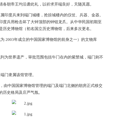
清各朝帝王均沿袭此礼，以祈求开端良好，天随其愿。
群英属印度兵来到端门城楼，抢掠城楼内的仪仗、兵器、金器。
印度兵用枪击坏了大钟顶部的钟钮龙爪。从中华民国初期至
是历史博物馆（初名国立历史博物馆，后来多次更名。
成为 2003年成立的中国国家博物馆的前身之一）的文物库
组织列为世界遗产，审批范围包括午门在内的紫禁城，端门则不
后，端门隶属该馆管理。
持下，由中国国家博物馆管理的端门及端门北侧的朝房正式移交
的历史格局及庄严气氛。