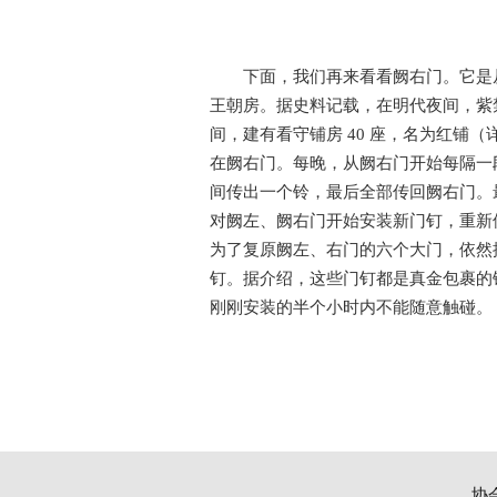
下面，我们再来看看阙右门。它是
王朝房。据史料记载，在明代夜间，紫
间，建有看守铺房 40 座，名为红铺（
在阙右门。每晚，从阙右门开始每隔一
间传出一个铃，最后全部传回阙右门。最
对阙左、阙右门开始安装新门钉，重新
为了复原阙左、右门的六个大门，依然
钉。据介绍，这些门钉都是真金包裹的
刚刚安装的半个小时内不能随意触碰。
协