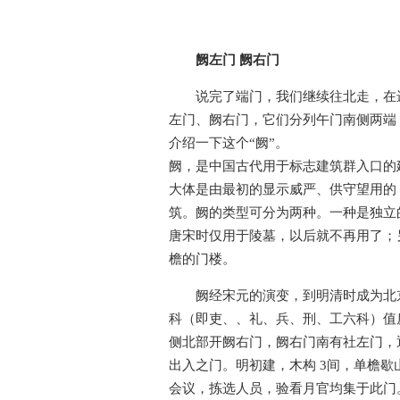
阙左门 阙右门
说完了端门，我们继续往北走，在
左门、阙右门，它们分列午门南侧两端
介绍一下这个“阙”。
阙，是中国古代用于标志建筑群入口的
大体是由最初的显示威严、供守望用的
筑。阙的类型可分为两种。一种是独立
唐宋时仅用于陵墓，以后就不再用了；
檐的门楼。
阙经宋元的演变，到明清时成为北
科（即吏、、礼、兵、刑、工六科）值
侧北部开阙右门，阙右门南有社左门，
出入之门。明初建，木构 3间，单檐歇
会议，拣选人员，验看月官均集于此门