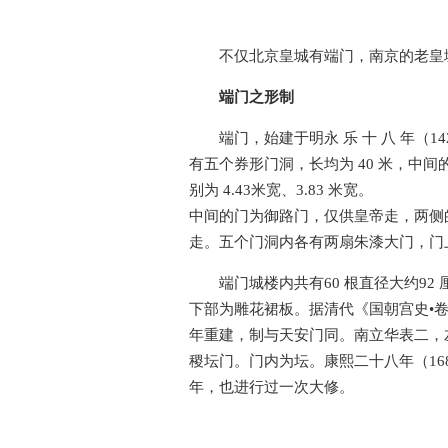
不仅北京皇城有端门，南京的老皇
端门之形制
端门，始建于明永 乐 十 八 年（
有五个券形门洞，长均为 40 米，中间
别为 4.43米宽、3.83 米宽。
中间的门为御路门，仅供皇帝走，两侧
走。五个门洞内各有两扇朱漆大门，门
端门城楼内共有60 根直径大约92
下部为雕花裙板。据清代《国朝宫史•卷
年重建，制与天安门同。南立华表二，
稷坛门。门内为坛。康熙二十八年（1689
年，也进行过一次大修。