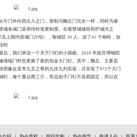
从午门外向西出入之门，形制与阙左门完全一样，同样为诸
禁城各城门采用传铃巡更制度。在紫禁城城垣和护城河之
详见上期内皇城门介绍），每铺驻 10 人。设了41 个铜铃，放
段时
后，我们来说一个关于门钉的小插曲。2010 年故宫博物院
修缮端门时也更换了新的包金大门钉。其中，阙左、主要是
按照象征皇帝九五之尊的九排九列安装，共安装了972个大门
铜钉，每个重达两三斤，而且由于门钉不容易固定，所以在
会介绍
|
协会章程
|
组织架构
|
协会领导
|
申请入会
|
联系