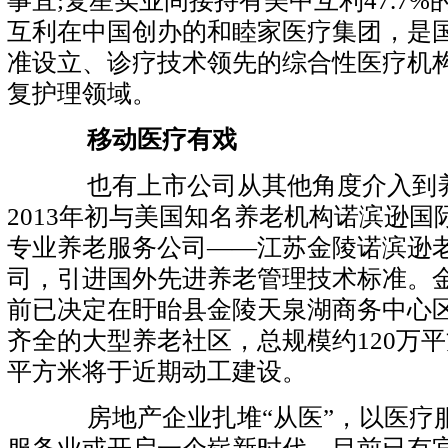
事宜;复星实业间接持有美中互利47.7
互利在中国创办的和睦家医疗集团，是
准设立、诊疗技术领先的综合性医疗机
复护理领域。
移动医疗有戏
也有上市公司从其他角度介入到养
2013年初与美国知名养老机构诺滨逊
专业养老
服务公司——江苏金陵诺滨逊
司，引进国外先进养老管理技术标准。
前已决定在盱眙县金陵天泉湖商务中心
齐全的大型养老社区，总规模约120万平
平方米将于近期动工建设。
房地产企业扎堆“
从医
”，以医疗